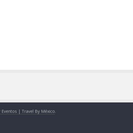
y Eventos | Travel By México
.