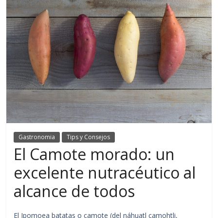
Gastronomia
Tips y Consejos
El Camote morado: un
excelente nutracéutico al
alcance de todos
El Ipomoea batatas o camote (del náhuatl camohtli,