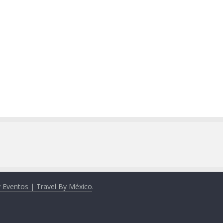
y Eventos | Travel By México
.