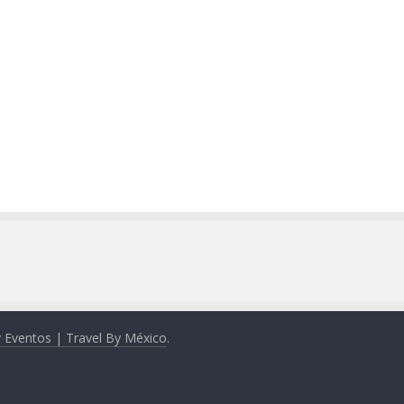
y Eventos | Travel By México
.