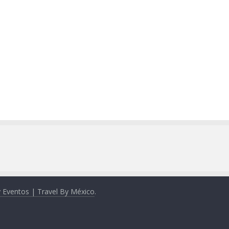
y Eventos | Travel By México
.