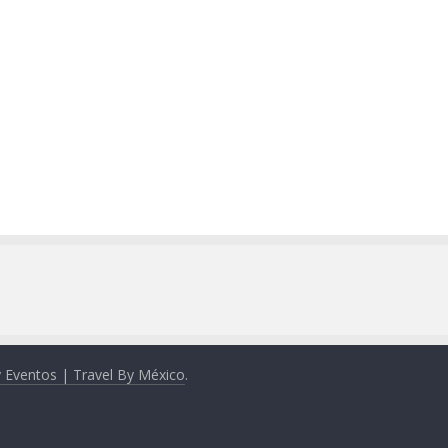
y Eventos | Travel By México
.