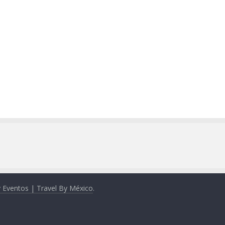
y Eventos | Travel By México
.