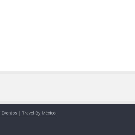
y Eventos | Travel By México
.