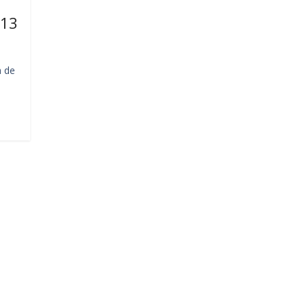
013
a de