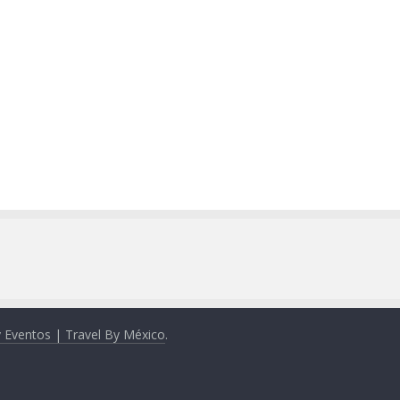
y Eventos | Travel By México
.