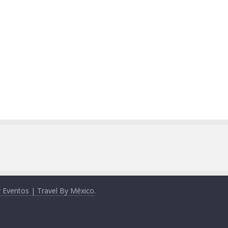
y Eventos | Travel By México
.