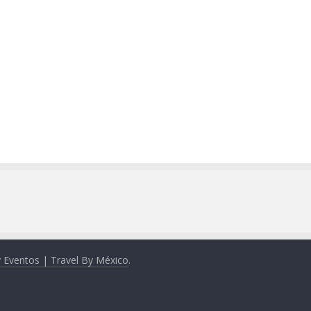
y Eventos | Travel By México
.