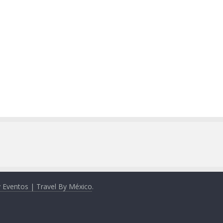
y Eventos | Travel By México
.