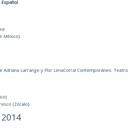
o Español
va
e México).
de Adriana Larrange y Flor LimaCorral Contemporáneo. Teatro
ico)
resco (Zócalo).
 2014