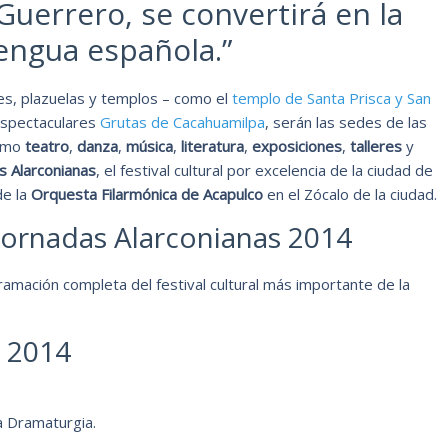
 Guerrero, se convertirá en la
lengua española.”
ones, plazuelas y templos – como el
templo de Santa Prisca y San
 espectaculares
Grutas de Cacahuamilpa
, serán las sedes de las
como
teatro
,
danza
,
música
,
literatura
,
exposiciones
,
talleres
y
s Alarconianas
, el festival cultural por excelencia de la ciudad de
de la
Orquesta Filarmónica de Acapulco
en el Zócalo de la ciudad.
Jornadas Alarconianas 2014
gramación completa del festival cultural más importante de la
 2014
la Dramaturgia.