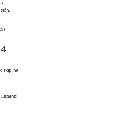
o.
sión.
co)
14
isciplina.
o Español