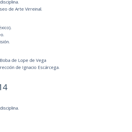
isciplina.
eo de Arte Virreinal.
xico).
o.
sión.
a Boba de Lope de Vega
irección de Ignacio Escárcega.
14
isciplina.