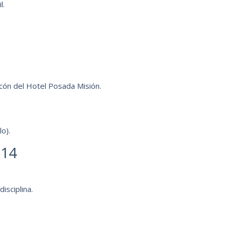
l.
cón del Hotel Posada Misión.
lo).
014
isciplina.