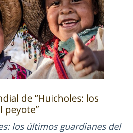
ial de “Huicholes: los
l peyote”
s: los últimos guardianes del