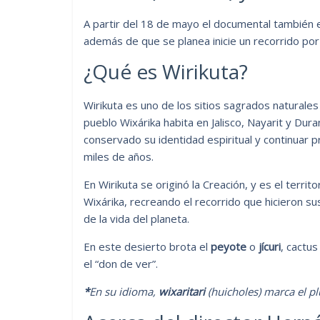
A partir del 18 de mayo el documental también e
además de que se planea inicie un recorrido po
¿Qué es Wirikuta?
Wirikuta es uno de los sitios sagrados naturales
pueblo Wixárika habita en Jalisco, Nayarit y Dur
conservado su identidad espiritual y continuar p
miles de años.
En Wirikuta se originó la Creación, y es el terri
Wixárika, recreando el recorrido que hicieron sus
de la vida del planeta.
En este desierto brota el
peyote
o
jícuri
, cactus
el “don de ver”.
*
En su idioma,
wixaritari
(huicholes) marca el pl