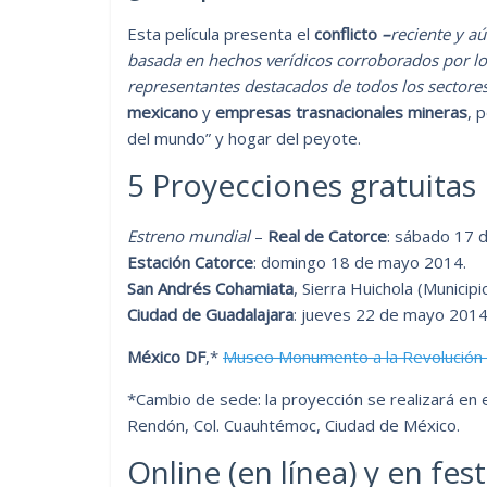
Esta película presenta el
conflicto
–
reciente y aú
basada en hechos verídicos corroborados por los
representantes destacados de todos los sectore
mexicano
y
empresas trasnacionales mineras
, 
del mundo” y hogar del peyote.
5 Proyecciones gratuitas
Estreno mundial
–
Real de Catorce
: sábado 17 
Estación Catorce
: domingo 18 de mayo 2014.
San Andrés Cohamiata
, Sierra Huichola (Municip
Ciudad de Guadalajara
: jueves 22 de mayo 2014
México DF
,*
Museo Monumento a la Revolución
*Cambio de sede: la proyección se realizará en 
Rendón, Col. Cuauhtémoc, Ciudad de México.
Online (en línea) y en fest