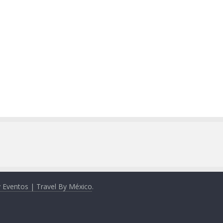
y Eventos | Travel By México
.