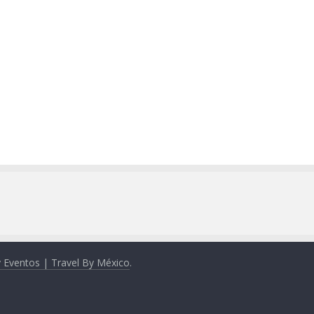
y Eventos | Travel By México
.