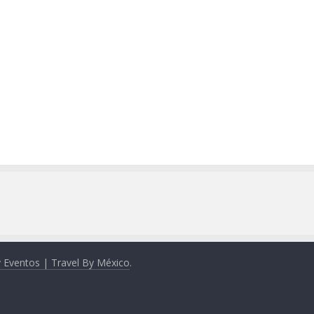
y Eventos | Travel By México
.