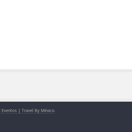
y Eventos | Travel By México
.