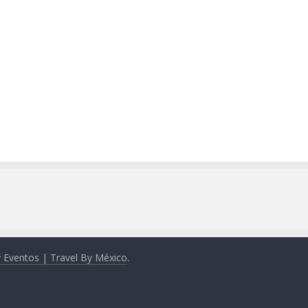
y Eventos | Travel By México
.