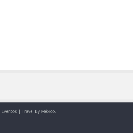
y Eventos | Travel By México
.