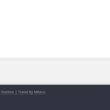
y Eventos | Travel By México
.