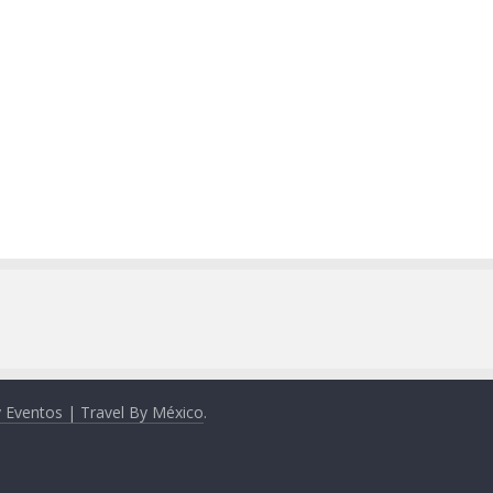
y Eventos | Travel By México
.