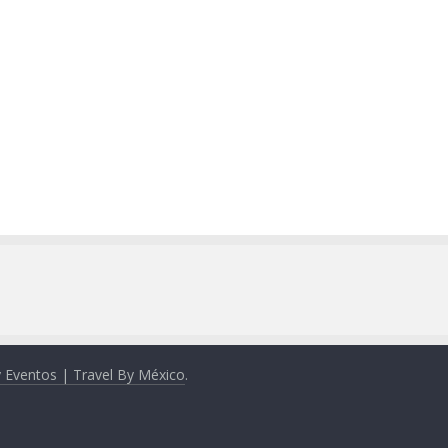
y Eventos | Travel By México
.