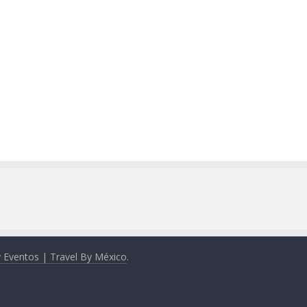
y Eventos | Travel By México
.