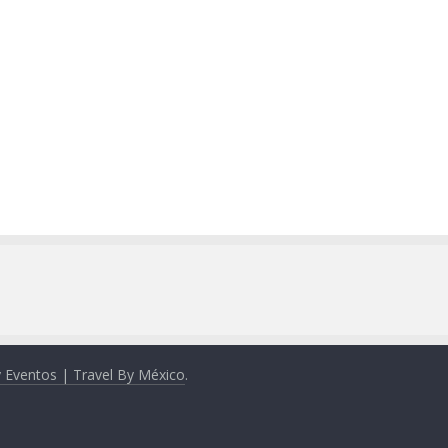
y Eventos | Travel By México
.