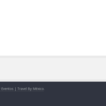
y Eventos | Travel By México
.