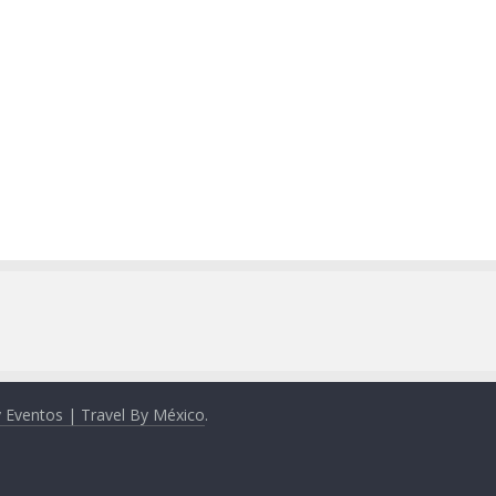
y Eventos | Travel By México
.