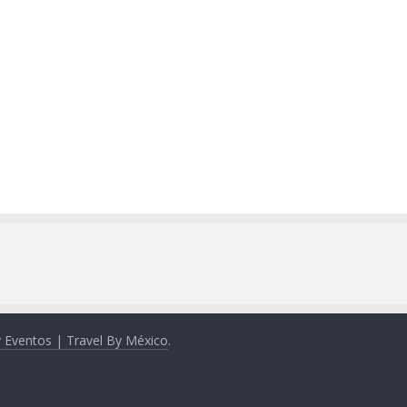
y Eventos | Travel By México
.