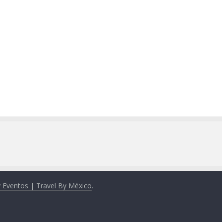
y Eventos | Travel By México
.