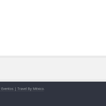
y Eventos | Travel By México
.