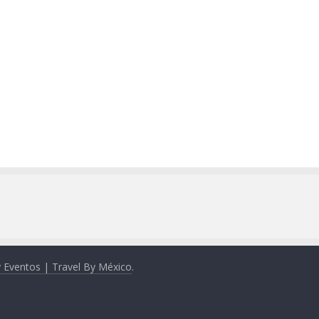
y Eventos | Travel By México
.