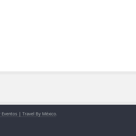
y Eventos | Travel By México
.