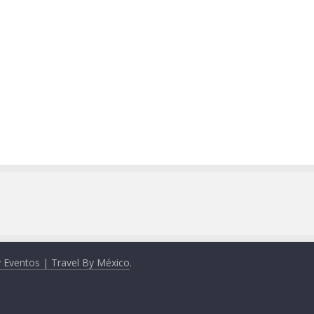
y Eventos | Travel By México
.