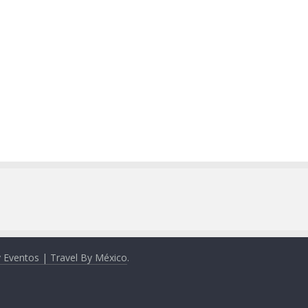
y Eventos | Travel By México
.