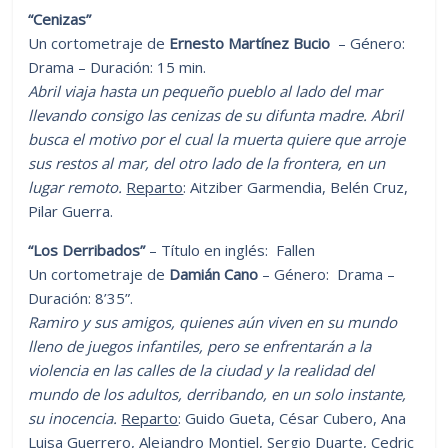
“Cenizas”
Un cortometraje de
Ernesto Martínez Bucio
– Género:
Drama – Duración: 15 min.
Abril viaja hasta un pequeño pueblo al lado del mar
llevando consigo las cenizas de su difunta madre. Abril
busca el motivo por el cual la muerta quiere que arroje
sus restos al mar, del otro lado de la frontera, en un
lugar remoto.
Reparto
: Aitziber Garmendia, Belén Cruz,
Pilar Guerra.
“Los Derribados”
– Título en inglés: Fallen
Un cortometraje de
Damián Cano
– Género: Drama –
Duración: 8’35”.
Ramiro y sus amigos, quienes aún viven en su mundo
lleno de juegos infantiles, pero se enfrentarán a la
violencia en las calles de la ciudad y la realidad del
mundo de los adultos, derribando, en un solo instante,
su inocencia.
Reparto
: Guido Gueta, César Cubero, Ana
Luisa Guerrero, Alejandro Montiel, Sergio Duarte, Cedric