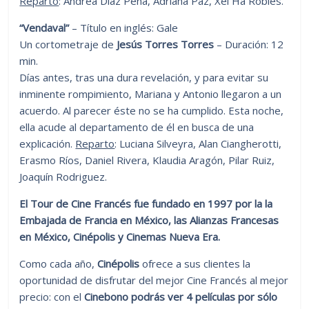
Reparto
: Andrea Díaz Peña, Adriana Paz, Xel Ha Robles.
“Vendaval”
– Título en inglés: Gale
Un cortometraje de
Jesús Torres Torres
– Duración: 12
min.
Días antes, tras una dura revelación, y para evitar su
inminente rompimiento, Mariana y Antonio llegaron a un
acuerdo. Al parecer éste no se ha cumplido. Esta noche,
ella acude al departamento de él en busca de una
explicación.
Reparto
: Luciana Silveyra, Alan Ciangherotti,
Erasmo Ríos, Daniel Rivera, Klaudia Aragón, Pilar Ruiz,
Joaquín Rodriguez.
El Tour de Cine Francés fue fundado en 1997 por la la
Embajada de Francia en México, las Alianzas Francesas
en México, Cinépolis y Cinemas Nueva Era.
Como cada año,
Cinépolis
ofrece a sus clientes la
oportunidad de disfrutar del mejor Cine Francés al mejor
precio: con el
Cinebono podrás ver 4 películas por sólo