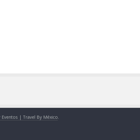
y Eventos | Travel By México
.