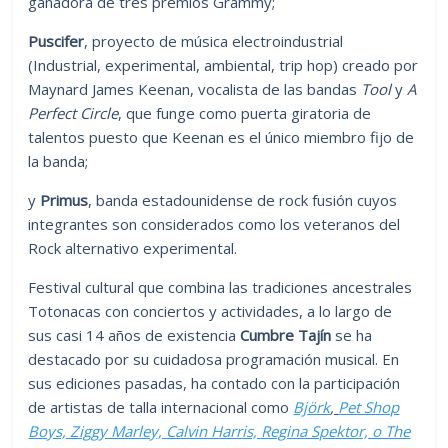
ganadora de tres premios Grammy;
Puscifer
, proyecto de música electroindustrial
(Industrial, experimental, ambiental, trip hop) creado por
Maynard James Keenan, vocalista de las bandas
Tool
y
A
Perfect Circle
, que funge como puerta giratoria de
talentos puesto que Keenan es el único miembro fijo de
la banda;
y
Primus
, banda estadounidense de rock fusión cuyos
integrantes son considerados como los veteranos del
Rock alternativo experimental.
Festival cultural que combina las tradiciones ancestrales
Totonacas con conciertos y actividades, a lo largo de
sus casi 14 años de existencia
Cumbre Tajín
se ha
destacado por su cuidadosa programación musical. En
sus ediciones pasadas, ha contado con la participación
de artistas de talla internacional como
Björk
,
Pet Shop
Boys, Ziggy Marley, Calvin Harris, Regina Spektor, o The