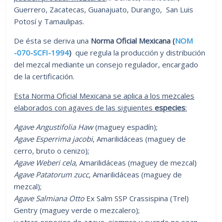
Guerrero, Zacatecas, Guanajuato, Durango, San Luis
Potosí y Tamaulipas.
De ésta se deriva una
Norma Oficial Mexicana (
NOM
-070-SCFI-1994
)
que regula la producción y distribución
del mezcal mediante un consejo regulador, encargado
de la certificación.
Esta Norma Oficial Mexicana se aplica a los mezcales
elaborados con agaves de las siguientes
especies
:
Agave Angustifolia Haw
(maguey espadín);
Agave Esperrima jacobi
, Amarilidáceas (maguey de
cerro, bruto o cenizo);
Agave Weberi cela
, Amarilidáceas (maguey de mezcal)
Agave Patatorum zucc
, Amarilidáceas (maguey de
mezcal);
Agave Salmiana Otto
Ex Salm SSP Crassispina (Trel)
Gentry (maguey verde o mezcalero);
y otras especies de agave, siempre y cuando no sean