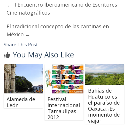
←
II Encuentro Iberoamericano de Escritores
Cinematográficos
El tradicional concepto de las cantinas en
México
→
Share This Post:
You May Also Like
Bahías de
Huatulco es
Alameda de
Festival
el paraíso de
León
Internacional
Oaxaca. ¡Es
Tamaulipas
momento de
2012
viajar!