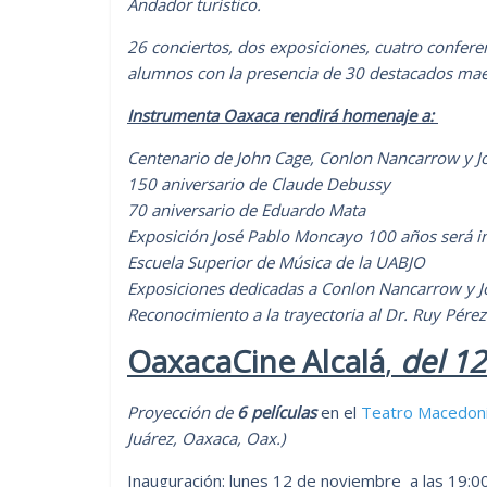
Andador turístico.
26 conciertos, dos exposiciones, cuatro confere
alumnos con la presencia de 30 destacados maes
Instrumenta Oaxaca rendirá homenaje a:
Centenario de John Cage, Conlon Nancarrow y 
150 aniversario de Claude Debussy
70 aniversario de Eduardo Mata
Exposición José Pablo Moncayo 100 años será in
Escuela Superior de Música de la UABJO
Exposiciones dedicadas a Conlon Nancarrow y 
Reconocimiento a la trayectoria al Dr. Ruy Pér
OaxacaCine Alcalá
,
del 1
Proyección de
6 películas
en el
Teatro Macedoni
Juárez, Oaxaca, Oax.)
Inauguración
: lunes 12 de noviembre a las 19:00