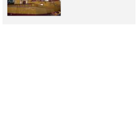
ATRACTIVO
Palacio Municipal
ATRACTIVO
Callejones de Xalapa
CULTURAL
Centro de Artes de Xalapa