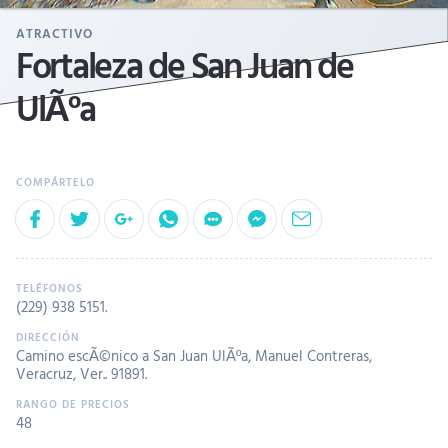
ATRACTIVO
Fortaleza de San Juan de
UlÃºa
(229) 938 5151
.
Camino escÃ©nico a San Juan UlÃºa, Manuel Contreras,
Veracruz, Ver.. 91891.
48