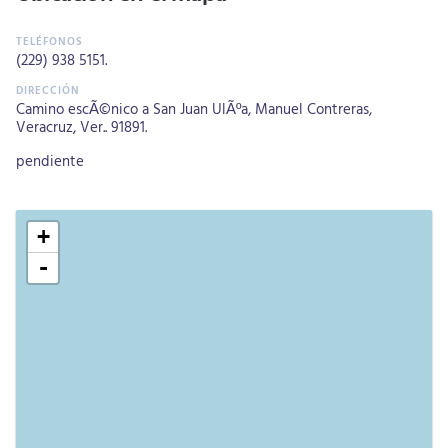
(229) 938 5151
.
Camino escÃ©nico a San Juan UlÃºa, Manuel Contreras,
Veracruz, Ver.. 91891.
pendiente
+
-