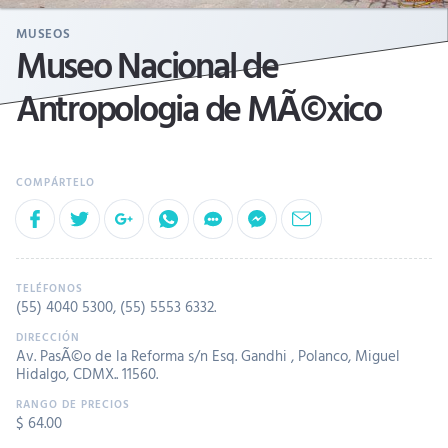
MUSEOS
Museo Nacional de
Antropologia de MÃ©xico
(55) 4040 5300
,
(55) 5553 6332
.
Av. PasÃ©o de la Reforma s/n Esq. Gandhi , Polanco, Miguel
Hidalgo, CDMX.. 11560.
$ 64.00