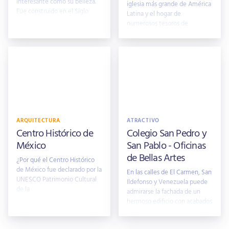
interesante como su belleza.
iglesia más grande de América
Fue construido en el Siglo
Latina y el hogar de
XVIII para los Vi
numerosos tesoros de
ARQUITECTURA
ATRACTIVO
Centro Histórico de
Colegio San Pedro y
México
San Pablo - Oficinas
de Bellas Artes
¿Por qué el Centro Histórico
de México fue declarado por la
En las calles de El Carmen, San
UNESCO Patrimonio Cultural
Ildefonso y Venezuela puede
de la
admirarse la fachada de un
hermoso edificio con acabados
sun