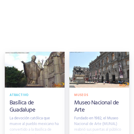
ATRACTIVO
MUSEOS
Basílica de
Museo Nacional de
Guadalupe
Arte
La devoción católica que
Fundado en 1982, el Museo
mueve al pueblo mexicano ha
Nacional de Arte (MUNAL)
convertido a la Basílica de
reabrió sus puertas al público