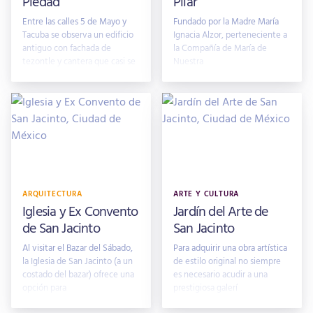
Piedad
Pilar
Entre las calles 5 de Mayo y
Fundado por la Madre María
Tacuba se observa un edificio
Ignacia Alzor, perteneciente a
antiguo con fachada de
la Compañía de María de
tezontle y cantera que casi se
Nuestra
confund
ARQUITECTURA
ARTE Y CULTURA
Iglesia y Ex Convento
Jardín del Arte de
de San Jacinto
San Jacinto
Al visitar el Bazar del Sábado,
Para adquirir una obra artística
la Iglesia de San Jacinto (a un
de estilo original no siempre
costado del bazar) ofrece una
es necesario acudir a una
opción para
prestigiosa galerí