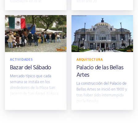
Guadalupe en el at
en el año 20
ACTIVIDADES
ARQUITECTURA
Bazar del Sábado
Palacio de las Bellas
Artes
Mercado típico que cada
semana se instala en los
La construcción del Palacio de
alrededores de la Plaza San
Bellas Artes se inició en 1900 y
Jacinto de San Ángel. El Baza
tras haber sido interrumpida
por la Revolu