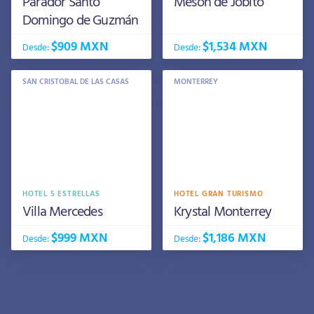
Parador Santo
Mesón de Jobito
Domingo de Guzmán
$909 MXN
$1,534 MXN
Desde:
Desde:
SAN CRISTOBAL DE LAS CASAS
MONTERREY
HOTEL 5 ESTRELLAS
HOTEL GRAN TURISMO
Villa Mercedes
Krystal Monterrey
$999 MXN
$1,186 MXN
Desde:
Desde: