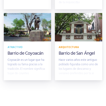
de la inquisici&o
ATRACTIVO
ARQUITECTURA
Barrio de Coyoacán
Barrio de San Ángel
Coyoacán es un lugar que ha
Hace varios años este antiguo
logrado su fama gracias a la
poblado figuraba como uno de
tradición. El nombre significa:
los lugares de descanso y
lugar de coyotes
veraneo preferidos por la ar