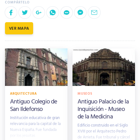
VER MAPA
ARQUITECTURA
MUSEOS
Antiguo Colegio de
Antiguo Palacio de la
San Ildefonso
Inquisición - Museo
de la Medicina
Institución educativa de gran
relevancia para la capital de la
Edificio construido en el Siglo
Nueva España. Fue fundada
XVIII por el Arquitecto Pedro
por los jesuitas
de Arrieta. Fue tribunal y cárcel